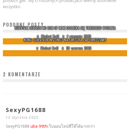
polskich gier. My o rodzimych produkcjach wiemy dosłownie
wszystko.
PODOBNE POSTY
SURVIVAL HORROR NO SON OF MINE DOCZEKA SIĘ TRZECIEGO WYDANIA
Michał Król
4 sierpnia 2026
KONG: SURVIVOR INSTINCT NA SWITCHA ZAPOWIEDZIANY
Michał Król
20 czerwca 2026
2 KOMENTARZE
SexyPG1688
12 stycznia 2023
SexyPG1688
uba-99th
เว็บออนไลน์ที่ให้ได้มากกว่า