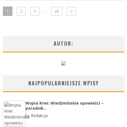
1
2
3
…
28
AUTOR:
NAJPOPULARNIEJSZE WPISY
Wojna Krwi: Wiedźmińskie opowieści –
poradnik…
by
Redakcja