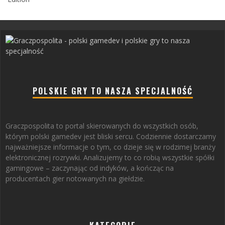
POLSKIE GRY TO NASZA SPECJALNOŚĆ
Graczpospolita to portal skierowanych do wszystkich osób,
którym polski gamedev jest bliski sercu. Codziennie dostarczamy
najważniejsze informacje o tym, co dzieje się w rodzimej branży
elektronicznej rozrywki. Analizujemy to co robią wszystkie spółki
gamingowe – zaczynając od indyków, a kończąc na
producentach gier notowanych na giełdzie.