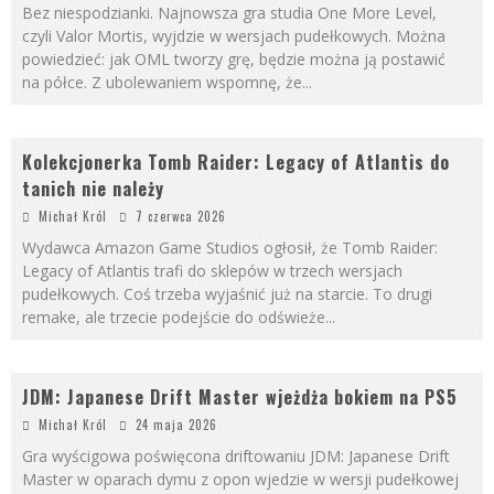
Bez niespodzianki. Najnowsza gra studia One More Level,
czyli Valor Mortis, wyjdzie w wersjach pudełkowych. Można
powiedzieć: jak OML tworzy grę, będzie można ją postawić
na półce. Z ubolewaniem wspomnę, że
...
Kolekcjonerka Tomb Raider: Legacy of Atlantis do
tanich nie należy
Michał Król
7 czerwca 2026
Wydawca Amazon Game Studios ogłosił, że Tomb Raider:
Legacy of Atlantis trafi do sklepów w trzech wersjach
pudełkowych. Coś trzeba wyjaśnić już na starcie. To drugi
remake, ale trzecie podejście do odświeże
...
JDM: Japanese Drift Master wjeżdża bokiem na PS5
Michał Król
24 maja 2026
Gra wyścigowa poświęcona driftowaniu JDM: Japanese Drift
Master w oparach dymu z opon wjedzie w wersji pudełkowej