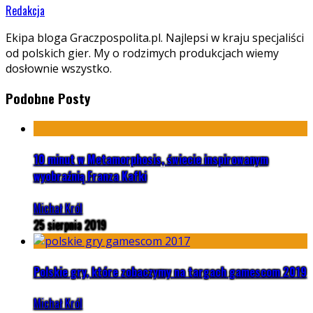
Redakcja
Ekipa bloga Graczpospolita.pl. Najlepsi w kraju specjaliści
od polskich gier. My o rodzimych produkcjach wiemy
dosłownie wszystko.
Podobne Posty
10 minut w Metamorphosis, świecie inspirowanym
wyobraźnią Franza Kafki
Michał Król
25 sierpnia 2019
Polskie gry, które zobaczymy na targach gamescom 2019
Michał Król