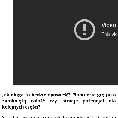
Jak długa to będzie opowieść? Planujecie grę jako
zamkniętą całość czy istnieje potencjał dla
kolejnych części?
Standardowy czas rozgrywki to pomiędzy 4 a 6 godzin