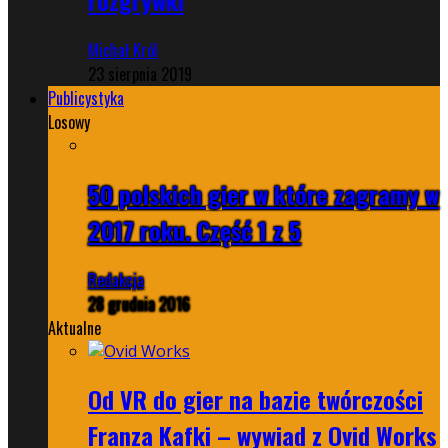
Michał Król
23 sierpnia 2019
Publicystyka
Losowy
50 polskich gier w które zagramy w
2017 roku. Część 1 z 5
Redakcja
28 grudnia 2016
Aktualne
Od VR do gier na bazie twórczości
Franza Kafki – wywiad z Ovid Works