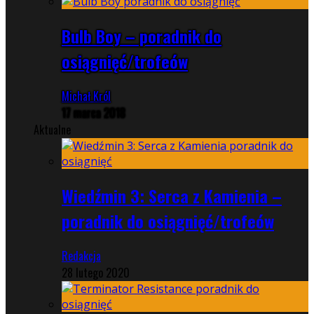
Bulb Boy – poradnik do
osiągnięć/trofeów
Michał Król
17 marca 2018
Aktualne
Wiedźmin 3: Serca z Kamienia –
poradnik do osiągnięć/trofeów
Redakcja
28 lutego 2020