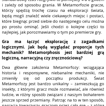
i zależy od sposobu grania. W Metamorfozie gracze,
którzy spędzą trochę czasu na eksploracji świata,
będą mogli znaleźć wiele ciekawych miejsc i postaci,
które biegnąc przed siebie do następnego celu można
po prostu ominąć. Jeśli chodzi o kolejne części to
najlepiej, jak porozmawiamy o tym po premierze gry.
Gra ma łączyć eksplorację z zagadkami
logicznymi. Jak będą wyglądać proporcje tych
mechanik? Metamorphosis jest bardziej grą
logiczną, narracyjną czy zręcznościową?
Dwa główne założenia Metamorfozy: wciągająca
historia i responsywne, niebanalne mechaniki, nie
zmieniły się od początku produkcji. Świat
Metamorfozy jest bardzo unikalny – zamieszkują go
insekty, z którymi gracz może rozmawiać, ale również
ludzie, w różny sposób związani z naszym bohaterem
jeszcze sprzed przemiany. Patrząc na to w ten sposób,
narracja towarzyszy graczom przez całą grę – z różną