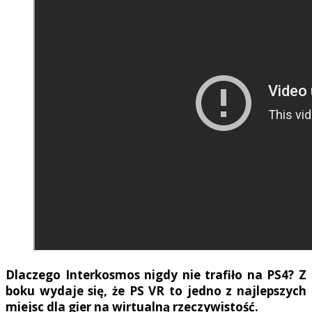
Dlaczego Interkosmos nigdy nie trafiło na PS4? Z
boku wydaje się, że PS VR to jedno z najlepszych
miejsc dla gier na wirtualną rzeczywistość.