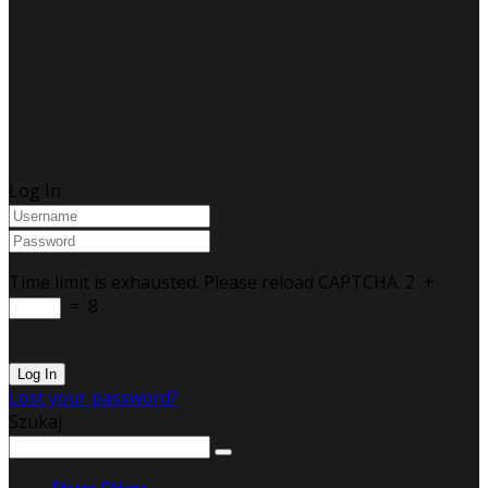
Log In
Time limit is exhausted. Please reload CAPTCHA.
2
+
=
8
Lost your password?
Szukaj