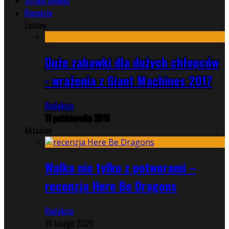
Strona Główna
Recenzje
Losowy
Duże zabawki dla dużych chłopców
- wrażenia z Giant Machines 2017
Redakcja
11 października 2016
Aktualne
Walka nie tylko z potworami –
recenzja Here Be Dragons
Redakcja
16 lutego 2020