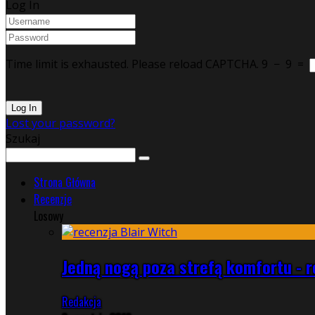
Log In
Time limit is exhausted. Please reload CAPTCHA.
9
−
9
=
Lost your password?
Szukaj
Strona Główna
Recenzje
Losowy
Jedną nogą poza strefą komfortu - r
Redakcja