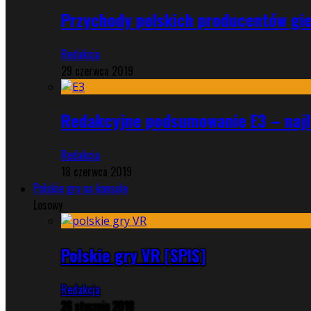
Przychody polskich producentów gie
Redakcja
29 czerwca 2019
Redakcyjne podsumowanie E3 – najle
Redakcja
18 czerwca 2019
Polskie gry na konsole
Losowy
Polskie gry VR [SPIS]
Redakcja
26 stycznia 2018