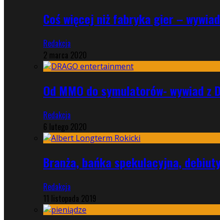
Coś więcej niż fabryka gier – wywi
Redakcja
2 marca 2020
Od MMO do symulatorów- wywiad z 
Redakcja
6 lutego 2020
Branża, bańka spekulacyjna, debiut
Redakcja
11 listopada 2019