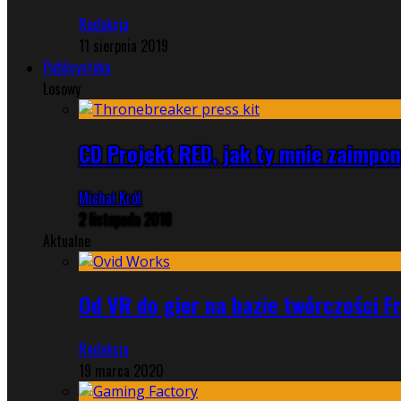
Redakcja
11 sierpnia 2019
Publicystyka
Losowy
CD Projekt RED, jak ty mnie zaimpon
Michał Król
2 listopada 2018
Aktualne
Od VR do gier na bazie twórczości F
Redakcja
19 marca 2020