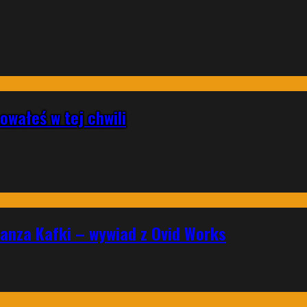
owałeś w tej chwili
ranza Kafki – wywiad z Ovid Works