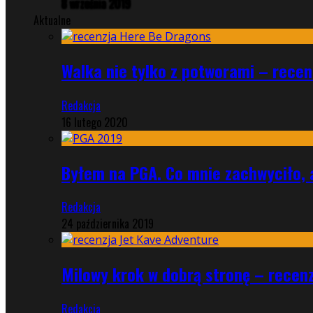
8 września 2019
Aktualne
Walka nie tylko z potworami – rece
Redakcja
16 lutego 2020
Byłem na PGA. Co mnie zachwyciło, 
Redakcja
24 października 2019
Milowy krok w dobrą stronę – recen
Redakcja