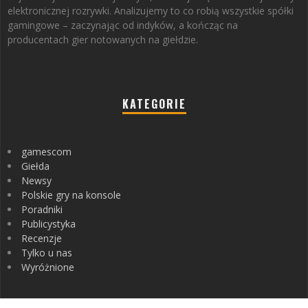
elektronicznej rozrywki. Analizujemy to co robią wszystkie spółki
gamingowe – zaczynając od indyków, a kończąc na
producentach gier notowanych na giełdzie.
KATEGORIE
gamescom
Giełda
Newsy
Polskie gry na konsole
Poradniki
Publicystyka
Recenzje
Tylko u nas
Wyróżnione