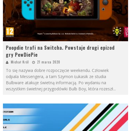
Poopdie trafi na Switcha. Powstaje drugi epizod
gry PewDiePie
Michał Król
21 marca 2020
To się nazywa dobre rozpoczęcie weekendu. Człowiek
odpala Messengera, a tam Szymon Łukasik ze studia
Bulbware atakuje świetną informacją. Po wydaniu na
wszystkim świetnej przygodówki Bulb Boy, która rozeszł
...