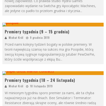
nowej zapowiedzi. Co prawda studio Hydra Games
zapowiadało wydanie na Switcha gry Apocalyptic Machines,
ale jedyne co padło to przełom grudnia i stycznia
...
Premiery tygodnia (9 – 15 grudnia)
Michał Król
9 grudnia 2019
Przed nami kolejny tydzień bogaty w polskie premiery. W
teorii największą szansę na sukces ma gra Poopdie, którą
swoją ksywą sygnuje najpopularniejszy jutuber PewDiePie,
który ściśle współpracuje z ekipą Bu
...
Premiery tygodnia (18 – 24 listopada)
Michał Król
18 listopada 2019
W minionym tygodniu sporo premier za nami, ale ta chyba
najważniejsza już na dniach. Bee Simulator i Terminator:
Resistance zbierają skrajne oceny, ale równie średnio radzą