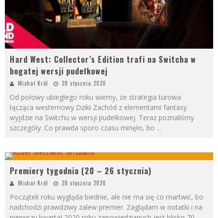
Hard West: Collector’s Edition trafi na Switcha w
bogatej wersji pudełkowej
Michał Król
20 stycznia 2020
Od połowy ubiegłego roku wiemy, że strategia turowa
łącząca westernowy Dziki Zachód z elementami fantasy
wyjdzie na Switchu w wersji pudełkowej. Teraz poznaliśmy
szczegóły. Co prawda sporo czasu minęło, bo
...
Premiery tygodnia (20 – 26 stycznia)
Michał Król
20 stycznia 2020
Początek roku wygląda biednie, ale nie ma się co martwić, bo
nadchodzi prawdziwy zalew premier. Zaglądam w notatki i na
pierwszy kwartał 2020 roku zapowiedzianych jest blisko 70