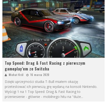
Top Speed: Drag & Fast Racing z pierwszym
gameplay’em ze Switcha
Michał Król
16 marca 2020
Dzięki uprzejmości studia T-Bull miałem okazję
przetestować ich pierwszą grę wydaną na konsoli Nintendo.
Wyścigi 1 na 1 Top Speed: Drag & Fast Racing to
przeniesienie - głównie - mobilnego hitu na "duże
...