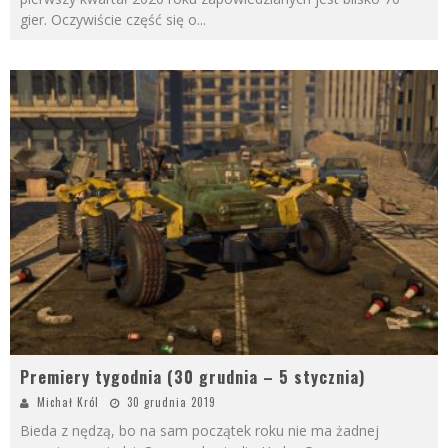
gier. Oczywiście część się o
...
Premiery tygodnia (30 grudnia – 5 stycznia)
Michał Król
30 grudnia 2019
Bieda z nędzą, bo na sam początek roku nie ma żadnej