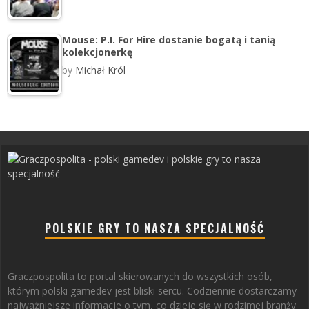
Mouse: P.I. For Hire dostanie bogatą i tanią
kolekcjonerkę
by
Michał Król
POLSKIE GRY TO NASZA SPECJALNOŚĆ
Graczpospolita to portal skierowanych do wszystkich osób,
którym polski gamedev jest bliski sercu. Codziennie dostarczamy
najważniejsze informacje o tym, co dzieje się w rodzimej branży