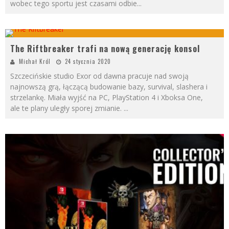
wobec tego sportu jest czasami odbie
...
The Riftbreaker trafi na nową generację konsol
Michał Król
24 stycznia 2020
Szczecińskie studio Exor od dawna pracuje nad swoją
najnowszą grą, łączącą budowanie bazy, survival, slashera i
strzelankę. Miała wyjść na PC, PlayStation 4 i Xboksa One,
ale te plany uległy sporej zmianie.
...