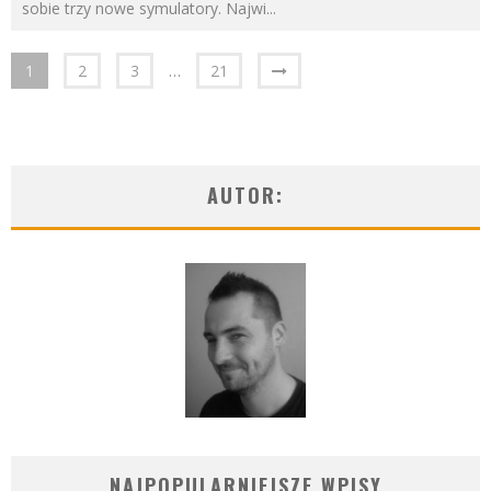
sobie trzy nowe symulatory. Najwi
...
1
2
3
…
21
AUTOR:
NAJPOPULARNIEJSZE WPISY