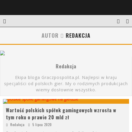
AUTOR
REDAKCJA
Redakcja
Ekipa bloga Graczpospolita.pl. Najlepsi w kraju
specjaliści od polskich gier. My o rodzimych produkcjach
wiemy dosłownie wszystko.
Wartość polskich spółek gamingowych wzrosła w
tym roku o prawie 20 mld zł
Redakcja
5 lipca 2020