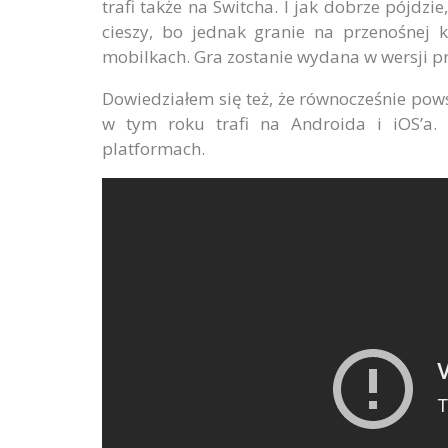
trafi także na Switcha. I jak dobrze pójdzi
cieszy, bo jednak granie na przenośnej k
mobilkach. Gra zostanie wydana w wersji pr
Dowiedziałem się też, że równocześnie pow
w tym roku trafi na Androida i iOS’a.
platformach.