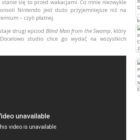
e, stanie się to przed wakacjami. Co mnie niezwykle
onsoli Nintendo jest dużo przyjemniejsze niż na
emium – czyli płatnej.
staje drugi epizod
Blind Man from the Swamp
, który
 Docelowo studio chce go wydać na wszystkich