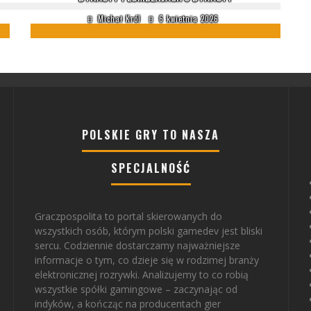
Michał Król
6 kwietnia 2026
POLSKIE GRY TO NASZA
SPECJALNOŚĆ
Graczpospolita to portal skierowanych do
wszystkich osób, którym polski gamedev jest bliski
sercu. Codziennie dostarczamy najważniejsze
informacje o tym, co dzieje się w rodzimej branży
elektronicznej rozrywki. Analizujemy to co robią
wszystkie spółki gamingowe – zaczynając od
indyków, a kończąc na producentach gier