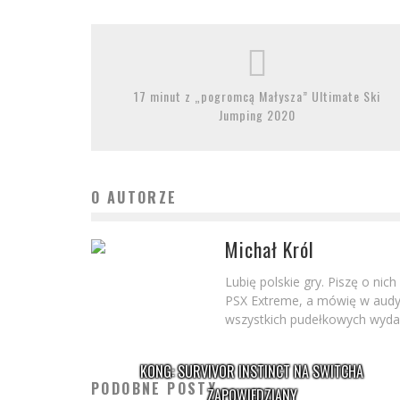
17 minut z „pogromcą Małysza” Ultimate Ski
Jumping 2020
O AUTORZE
Michał Król
Lubię polskie gry. Piszę o nic
PSX Extreme, a mówię w audyc
wszystkich pudełkowych wydań
KONG: SURVIVOR INSTINCT NA SWITCHA
PODOBNE POSTY
ZAPOWIEDZIANY