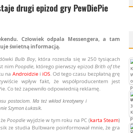
staje drugi epizod gry PewDiePie
ekendu. Człowiek odpala Messengera, a tam
uje świetną informacją.
odówki
Bulb Boy
, która rozeszła się w 250 tysiącach
est nim
Poopdie
, którego pierwszy epizod
Brith of the
ku na
Androidzie
i
iOS
. Od tego czasu bezpłatną grę
ywiście wpływ fakt, że współproducentem jest
Pie. Co też zapewniło odpowiednią reklamę.
łosu postaciom. Ma też wkład kreatywny i
mnie Szymon Łukasik.
 że
Poopdie
wyjdzie w tym roku na PC (
karta Steam
)
ik ze studia Bulbware poinformował mnie, że gra