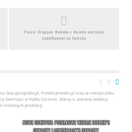
Panzer Dragoon: Remake z dwiema wersjami
pudełkowymi na Switcha
h na Graczpospolita.pl, PolskiGamedev.pl oraz w miesięczniku
ji Giermasz w Radiu Szczecin. Marzę o zebraniu kolekcji
 rodzimych produkcji.
NOWE ODKRYCIE: PUDEŁKOWE WERSJE FARMER’S
DYNASTY I LUMBERJACK’S DYNASTY