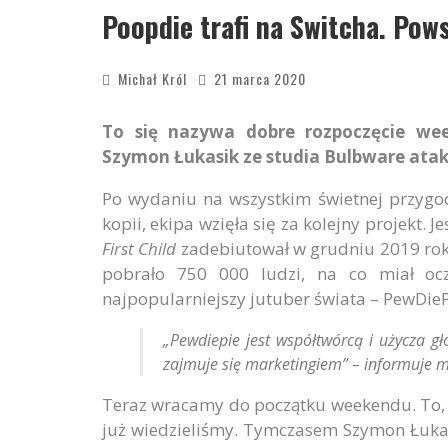
Poopdie trafi na Switcha. Pow
Michał Król
21 marca 2020
To się nazywa dobre rozpoczęcie we
Szymon Łukasik ze studia Bulbware atak
Po wydaniu na wszystkim świetnej przyg
kopii, ekipa wzięła się za kolejny projekt. J
First Child
zadebiutował w grudniu 2019 ro
pobrało 750 000 ludzi, na co miał ocz
najpopularniejszy jutuber świata – PewDie
„
Pewdiepie jest współtwórcą i użycza g
zajmuje się marketingiem
” – informuje 
Teraz wracamy do początku weekendu. To,
już wiedzieliśmy. Tymczasem Szymon Łukas