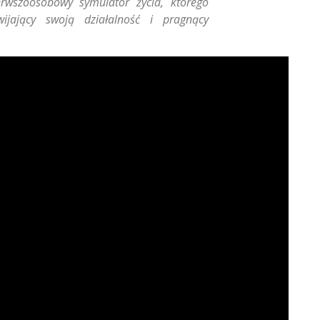
erwszoosobowy symulator życia, którego
jający swoją działalność i pragnący