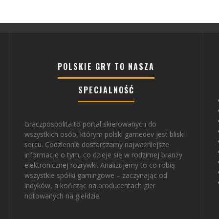
POLSKIE GRY TO NASZA
SPECJALNOŚĆ
Graczpospolita to portal skierowanych do
wszystkich osób, którym polski gamedev jest bliski
sercu. Codziennie dostarczamy najważniejsze
informacje o tym, co dzieje się w rodzimej branży
elektronicznej rozrywki. Analizujemy to co robią
wszystkie spółki gamingowe – zaczynając od
indyków, a kończąc na producentach gier
notowanych na giełdzie.