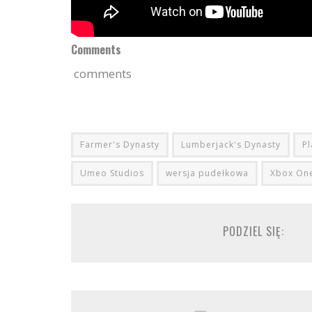
Comments
comments
Farmer's Dynasty
Lumberjack's Dynasty
Pl
Umeo Studios
wersja pudełkowa
Xbox On
PODZIEL SIĘ: