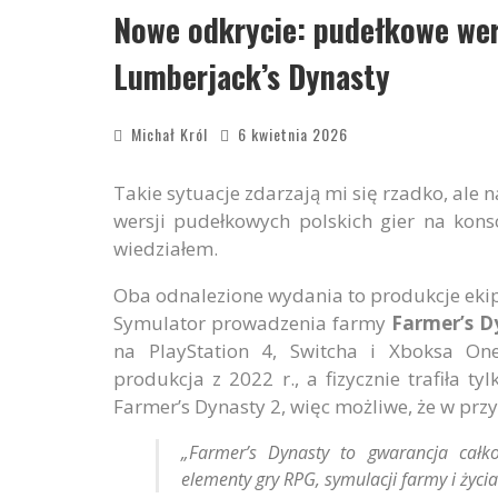
Nowe odkrycie: pudełkowe wer
Lumberjack’s Dynasty
Michał Król
6 kwietnia 2026
Takie sytuacje zdarzają mi się rzadko, ale
wersji pudełkowych polskich gier na konso
wiedziałem.
Oba odnalezione wydania to produkcje ekip
Symulator prowadzenia farmy
Farmer’s D
na PlayStation 4, Switcha i Xboksa O
produkcja z 2022 r., a fizycznie trafiła t
Farmer’s Dynasty 2, więc możliwe, że w przys
„Farmer’s Dynasty to gwarancja całk
elementy gry RPG, symulacji farmy i życi