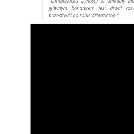
„Lumberjack’s Dynasty to unikalny pi
głównym bohaterem jest drwal rozwi
pozostawić po sobie dziedzictwo.”