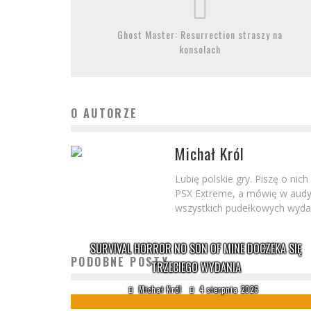
Ghost Master: Resurrection straszy na
konsolach
O AUTORZE
Michał Król
Lubię polskie gry. Piszę o nic
PSX Extreme, a mówię w audyc
wszystkich pudełkowych wydań
SURVIVAL HORROR NO SON OF MINE DOCZEKA SIĘ
PODOBNE POSTY
TRZECIEGO WYDANIA
Michał Król
4 sierpnia 2026