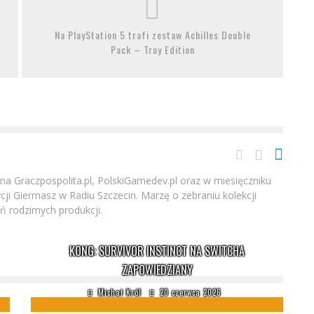
Na PlayStation 5 trafi zestaw Achilles Double
Pack – Troy Edition
h na Graczpospolita.pl, PolskiGamedev.pl oraz w miesięczniku
ji Giermasz w Radiu Szczecin. Marzę o zebraniu kolekcji
 rodzimych produkcji.
KONG: SURVIVOR INSTINCT NA SWITCHA
ZAPOWIEDZIANY
Michał Król
20 czerwca 2026