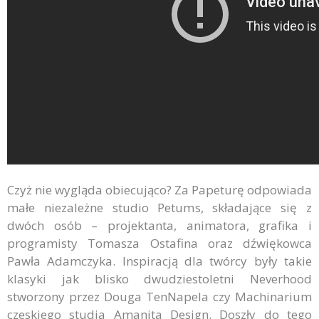
Czyż nie wygląda obiecująco? Za Papeturę odpowiada
małe niezależne studio Petums, składające się z
dwóch osób – projektanta, animatora, grafika i
programisty Tomasza Ostafina oraz dźwiękowca
Pawła Adamczyka. Inspiracją dla twórcy były takie
klasyki jak blisko dwudziestoletni Neverhood
stworzony przez Douga TenNapela czy Machinarium
czeskiego studia Amanita Design. Doszły do tego