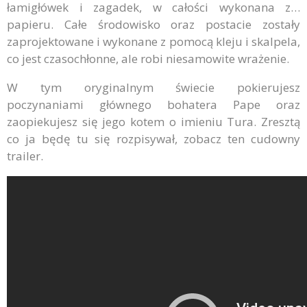
łamigłówek i zagadek, w całości wykonana z…
papieru. Całe środowisko oraz postacie zostały
zaprojektowane i wykonane z pomocą kleju i skalpela,
co jest czasochłonne, ale robi niesamowite wrażenie.
W tym oryginalnym świecie pokierujesz
poczynaniami głównego bohatera Pape oraz
zaopiekujesz się jego kotem o imieniu Tura. Zresztą
co ja będę tu się rozpisywał, zobacz ten cudowny
trailer.