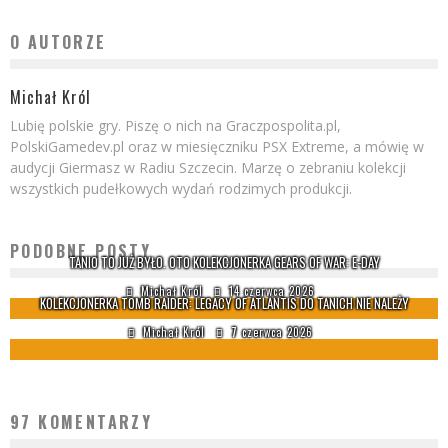
O AUTORZE
Michał Król
Lubię polskie gry. Piszę o nich na Graczpospolita.pl,
PolskiGamedev.pl oraz w miesięczniku PSX Extreme, a mówię w
audycji Giermasz w Radiu Szczecin. Marzę o zebraniu kolekcji
wszystkich pudełkowych wydań rodzimych produkcji.
PODOBNE POSTY
TANIO TO JUŻ BYŁO. OTO KOLEKCJONERKA GEARS OF WAR: E-DAY
Michał Król
14 czerwca 2026
KOLEKCJONERKA TOMB RAIDER: LEGACY OF ATLANTIS DO TANICH NIE NALEŻY
Michał Król
7 czerwca 2026
97 KOMENTARZY