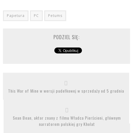
Papetura
PC
Petums
PODZIEL SIĘ:
This War of Mine w wersji pudełkowej w sprzedaży od 5 grudnia
Sean Bean, aktor znany z filmu Władca Pierścieni, głównym
narratorem polskiej gry Kholat