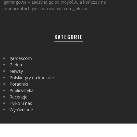
gamingowe – zaczynając od indyków, a kończąc na
producentach gier notowanych na giełdzie.
KATEGORIE
gamescom
Giełda
Newsy
Polskie gry na konsole
Poradniki
Publicystyka
Recenzje
Tylko u nas
Wyróżnione