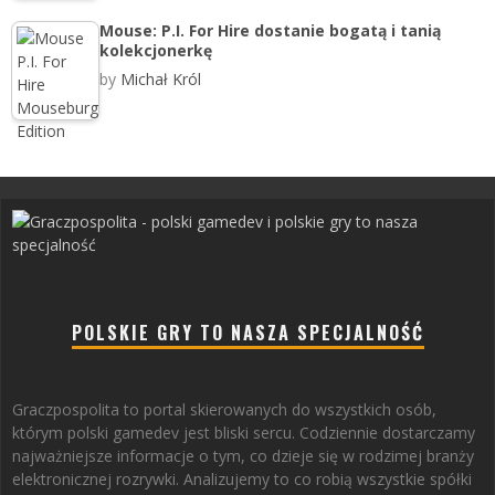
Mouse: P.I. For Hire dostanie bogatą i tanią
kolekcjonerkę
by
Michał Król
POLSKIE GRY TO NASZA SPECJALNOŚĆ
Graczpospolita to portal skierowanych do wszystkich osób,
którym polski gamedev jest bliski sercu. Codziennie dostarczamy
najważniejsze informacje o tym, co dzieje się w rodzimej branży
elektronicznej rozrywki. Analizujemy to co robią wszystkie spółki