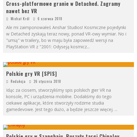
Cross-platformowe granie w Detached. Zagramy
nawet bez VR
Michał Król
6 czerwca 2018
Ale mi zaimponowałeś Anshar Studios! Kosmiczne pojedynki
w Detached zyskają teraz nowy, ponad VR-owy wymiar. No i
"umią" w trailery, bo w maju była zapowiedź wersji na
PlayStation VR z "2001: Odyseją kosmicz
...
Polskie gry VR [SPIS]
Redakcja
26 stycznia 2018
Idąc za ciosem, stworzyliśmy spis polskich gier VR na
konsole, PC i urządzenia mobilne. Dodaliśmy do tego
ciekawe aplikacje, które stworzyły rodzime studia
gamedevowe. Jest tego dużo, a będzie jeszcze więcej.
...
Polskie gry w Szanghaju. Ruszyły targi ChinaJoy