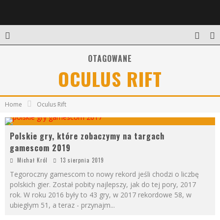
OTAGOWANE
OCULUS RIFT
Home
Oculus Rift
Polskie gry, które zobaczymy na targach
gamescom 2019
Michał Król
13 sierpnia 2019
Tegoroczny gamescom to nowy rekord jeśli chodzi o liczbę
polskich gier. Został pobity najlepszy, jak do tej pory, 2017
rok. W roku 2016 były to 43 gry, w 2017 rekordowe 58, w
ubiegłym 51, a teraz - przynajm
...