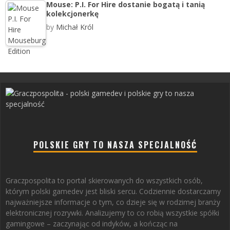
Mouse: P.I. For Hire dostanie bogatą i tanią
kolekcjonerkę
by
Michał Król
POLSKIE GRY TO NASZA SPECJALNOŚĆ
Graczpospolita to portal skierowanych do wszystkich osób,
którym polski gamedev jest bliski sercu. Codziennie dostarczamy
najważniejsze informacje o tym, co dzieje się w rodzimej branży
elektronicznej rozrywki. Analizujemy to co robią wszystkie spółki
gamingowe – zaczynając od indyków, a kończąc na