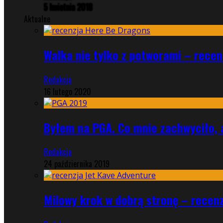
5 kwietnia 2018
Aktualne
Walka nie tylko z potworami – rece
Redakcja
16 lutego 2020
Byłem na PGA. Co mnie zachwyciło, 
Redakcja
24 października 2019
Milowy krok w dobrą stronę – recen