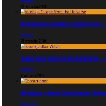
Redakcja
29 września 2019
Najbardziej grywalny prototyp gry –
Redakcja
14 września 2019
Jedną nogą poza strefą komfortu – r
Redakcja
8 września 2019
Wrażenia z dema Ghostrunner. Mamy
Michał Król