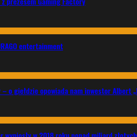
ad z prezesem Gaming Factory
DRAGO entertainment
y – o giełdzie opowiada nam inwestor Albert 
r wyniosły w 2018 roku ponad miliard złotych