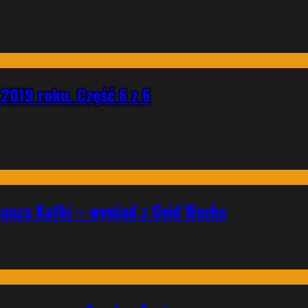
2019 roku. Część 6 z 6
ranza Kafki – wywiad z Ovid Works