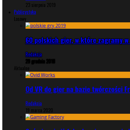
23 sierpnia 2019
Publicystyka
Losowy
60 polskich gier, w które zagramy w 
Redakcja
29 grudnia 2018
Aktualne
Od VR do gier na bazie twórczości F
Redakcja
19 marca 2020