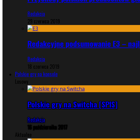
Redakcja
29 czerwca 2019
Redakcyjne podsumowanie E3 – najle
Redakcja
18 czerwca 2019
Polskie gry na konsole
Losowy
Polskie gry na Switcha [SPIS]
Redakcja
16 października 2017
Aktualne