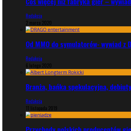
Coś więcej niż fabryka gier – wywi
Redakcja
2 marca 2020
Od MMO do symulatorów- wywiad z 
Redakcja
6 lutego 2020
Branża, bańka spekulacyjna, debiut
Redakcja
11 listopada 2019
Przychody polskich producentów gie