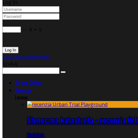
Log In
−
4
=
5
Lost your password?
Szukaj
Strona Główna
Recenzje
Losowy
Słoneczna katastrofa - recenzja Urb
Redakcja