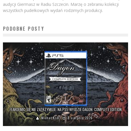
audycji Giermasz w Radiu Szczecin. Marzę o zebraniu kolekcji
wszystkich pudełkowych wydań rodzimych produkcji.
PODOBNE POSTY
FEARDEMIC SIĘ NIE ZATRZYMUJE. NA PS5 WYJDZIE DAGON: COMPLETE EDITION
Michał Król
8 sierpnia 2026