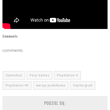
Comments
comments
Gamedust
Perp Games
PlayStation 4
PlayStation VR
wersja pudełkowa
Yupitergrad
PODZIEL SIĘ: