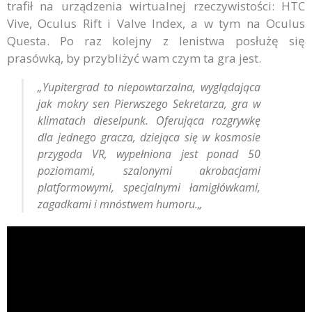
trafił na urządzenia wirtualnej rzeczywistości: HTC
Vive, Oculus Rift i Valve Index, a w tym na Oculus
Questa. Po raz kolejny z lenistwa posłużę się
prasówką, by przybliżyć wam czym ta gra jest.
„
Yupitergrad to niepowtarzalna, wyglądająca
jak mokry sen Pierwszego Sekretarza, gra w
klimatach dieselpunk. Oferująca rozgrywkę
dla jednego gracza, dziejąca się w kosmosie
przygoda VR, wypełniona jest ponad 50
poziomami, szalonymi akrobacjami
platformowymi, specjalnymi łamigłówkami,
zagadkami i mnóstwem humoru.
„