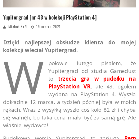
Yupitergrad [nr 43 w kolekcji PlayStation 4]
Michał Król
19 marca 2021
Dzięki najlepszej obsłudze klienta do mojej
W
kolekcji wleciał Yupitergrad.
połowie lutego pisałem, że
Yupitergrad od studia Gamedust
to
trzecia gra w pudełku na
PlayStation VR
, ale 43. ogółem
wydana na PlayStation 4. Wyszła
dokładnie 12 marca, a tydzień później była w moich
rękach. Wraz z wysyłką wyszło coś koło 82 zł i chyba
się walnęli, bo taka cena miała być za samą grę. Ale
właśnie, wydawca!
Pudełkowa wersja Yupitergrad to zasługa
Perp