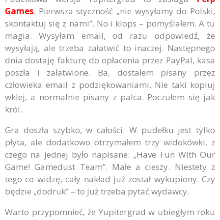
Games
. Pierwsza styczność „nie wysyłamy do Polski,
skontaktuj się z nami”. No i klops – pomyślałem. A tu
magia. Wysyłam email, od razu odpowiedź, że
wysyłają, ale trzeba załatwić to inaczej. Następnego
dnia dostaję fakturę do opłacenia przez PayPal, kasa
poszła i załatwione. Ba, dostałem pisany przez
człowieka email z podziękowaniami. Nie taki kopiuj
wklej, a normalnie pisany z palca. Poczułem się jak
król.
Gra doszła szybko, w całości. W pudełku jest tylko
płyta, ale dodatkowo otrzymałem trzy widokówki, z
czego na jednej było napisane: „Have Fun With Our
Game! Gamedust Team”. Małe a cieszy. Niestety z
tego co widzę, cały nakład już został wykupiony. Czy
będzie „dodruk” – to już trzeba pytać wydawcy.
Warto przypomnieć, że Yupitergrad w ubiegłym roku