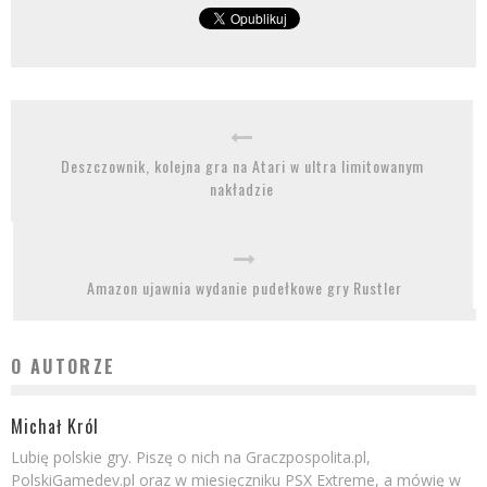
Deszczownik, kolejna gra na Atari w ultra limitowanym
nakładzie
Amazon ujawnia wydanie pudełkowe gry Rustler
O AUTORZE
Michał Król
Lubię polskie gry. Piszę o nich na Graczpospolita.pl,
PolskiGamedev.pl oraz w miesięczniku PSX Extreme, a mówię w