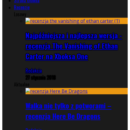
Strona Główna
Recenzje
Losowy
Najpóźniejsza i najlepsza wersja -
recenzja The Vanishing of Ethan
Carter na Xboksa One
Redakcja
27 stycznia 2018
Aktualne
Walka nie tylko z potworami –
recenzja Here Be Dragons