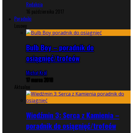
Redakcja
16 października 2017
Poradniki
Losowy
Bulb Boy – poradnik do
osiągnięć/trofeów
Michał Król
17 marca 2018
Aktualne
Wiedźmin 3: Serca z Kamienia –
poradnik do osiągnięć/trofeów