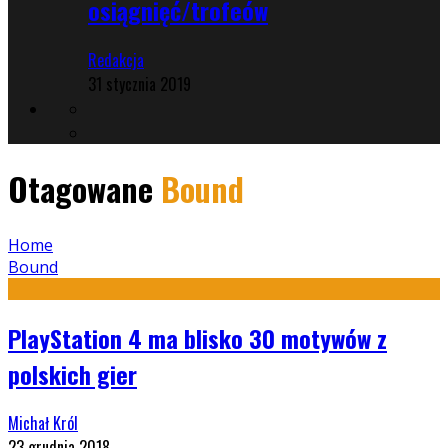
osiągnięć/trofeów
Redakcja
31 stycznia 2019
Otagowane
Bound
Home
Bound
PlayStation 4 ma blisko 30 motywów z
polskich gier
Michał Król
23 grudnia 2018