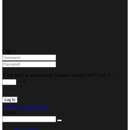
Log In
Time limit is exhausted. Please reload CAPTCHA.
5
−
=
0
Lost your password?
Szukaj