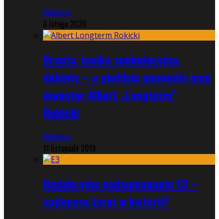
Redakcja
6 lutego 2020
Branża, bańka spekulacyjna,
debiuty – o giełdzie opowiada nam
inwestor Albert „Longterm”
Rokicki
Redakcja
11 listopada 2019
Redakcyjne podsumowanie E3 –
najlepsze targi w historii?