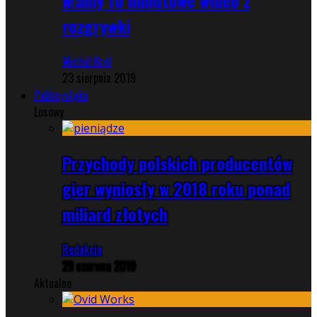
rozgrywki
Michał Król
23 sierpnia 2019
Publicystyka
Losowy
Przychody polskich producentów
gier wyniosły w 2018 roku ponad
miliard złotych
Redakcja
29 czerwca 2019
Aktualne