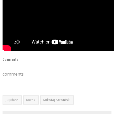
Comments
comments
Jujubee
Kursk
Mikołaj Stroiński