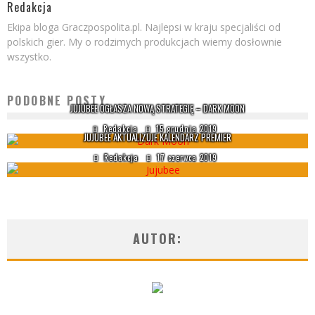
Redakcja
Ekipa bloga Graczpospolita.pl. Najlepsi w kraju specjaliści od
polskich gier. My o rodzimych produkcjach wiemy dosłownie
wszystko.
PODOBNE POSTY
JUJUBEE OGŁASZA NOWĄ STRATEGIĘ – DARK MOON
Redakcja
15 grudnia 2019
JUJUBEE AKTUALIZUJE KALENDARZ PREMIER
Redakcja
17 czerwca 2019
AUTOR: