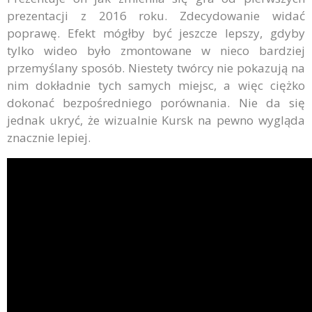
prezentacji z 2016 roku. Zdecydowanie widać
poprawę. Efekt mógłby być jeszcze lepszy, gdyby
tylko wideo było zmontowane w nieco bardziej
przemyślany sposób. Niestety twórcy nie pokazują na
nim dokładnie tych samych miejsc, a więc ciężko
dokonać bezpośredniego porównania. Nie da się
jednak ukryć, że wizualnie Kursk na pewno wygląda
znacznie lepiej.