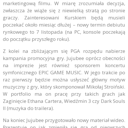
marketingową filmu. W miarę zrozumiała decyzja,
zwłaszcza że wiąże się z niewielką stratą po stronie
graczy. Zainteresowani Kurskiem będą musieli
poczekać około miesiąc dłużej – nowy termin debiutu
rynkowego to 7 listopada (na PC, konsole poczekają
do początku przyszłego roku).
Z kolei na zbliżającym się PGA rozpędu nabierze
kampania promocyjna gry. Jujubee oprócz obecności
na imprezie jest również sponsorem koncertu
symfonicznego EPIC GAME MUSIC. W jego trakcie po
raz pierwszy będzie można usłyszeć główny motyw
muzyczny z gry, który skomponował Mikołaj Stroiński.
W portfolio ma on pracę przy takich grach jak
Zaginięcie Ethana Cartera, Wiedźmin 3 czy Dark Souls
II (muzyka do trailera).
Na koniec Jujubee przygotowało nowy materiał wideo.
Prezentuje on jak zmieniła się gra od pierwszych