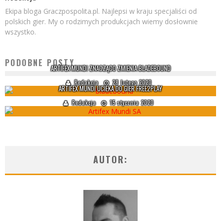
Ekipa bloga Graczpospolita.pl. Najlepsi w kraju specjaliści od
polskich gier. My o rodzimych produkcjach wiemy dosłownie
wszystko.
PODOBNE POSTY
ARTIFEX MUNDI ZNACZĄCO ZMIENIA BLADEBOUND
Redakcja
28 lutego 2020
ARTIFEX MUNDI UCIEKA DO GIER FREE2PLAY
Redakcja
15 stycznia 2020
AUTOR: