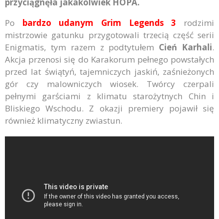
przyciągnęła jakakolwiek HOPA.
Po
bardzo udanym Grim Legends 3
rodzimi
mistrzowie gatunku przygotowali trzecią część serii
Enigmatis, tym razem z podtytułem
Cień Karhali
.
Akcja przenosi się do Karakorum pełnego powstałych
przed lat świątyń, tajemniczych jaskiń, zaśnieżonych
gór czy malowniczych wiosek. Twórcy czerpali
pełnymi garściami z klimatu starożytnych Chin i
Bliskiego Wschodu. Z okazji premiery pojawił się
również klimatyczny zwiastun.