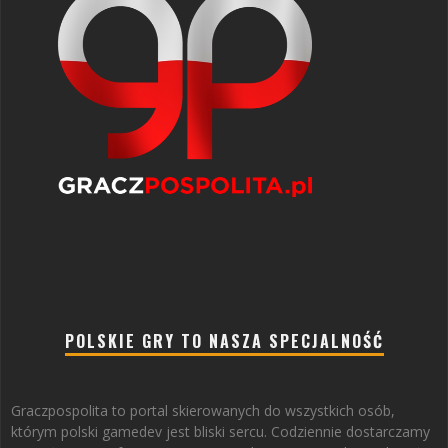
POLSKIE GRY TO NASZA SPECJALNOŚĆ
Graczpospolita to portal skierowanych do wszystkich osób,
którym polski gamedev jest bliski sercu. Codziennie dostarczamy