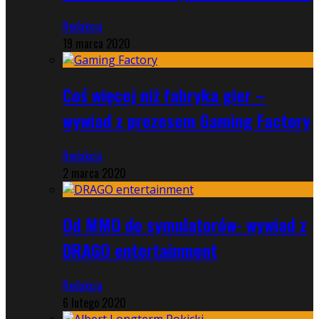
Redakcja
19 marca 2020
Coś więcej niż fabryka gier –
wywiad z prezesem Gaming Factory
Redakcja
2 marca 2020
Od MMO do symulatorów- wywiad z
DRAGO entertainment
Redakcja
6 lutego 2020