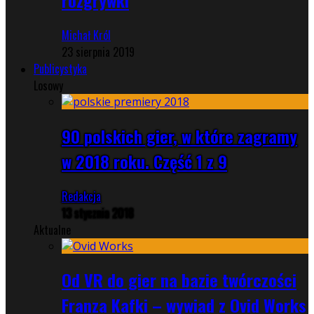
Michał Król
23 sierpnia 2019
Publicystyka
Losowy
90 polskich gier, w które zagramy
w 2018 roku. Część 1 z 9
Redakcja
13 stycznia 2018
Aktualne
Od VR do gier na bazie twórczości
Franza Kafki – wywiad z Ovid Works