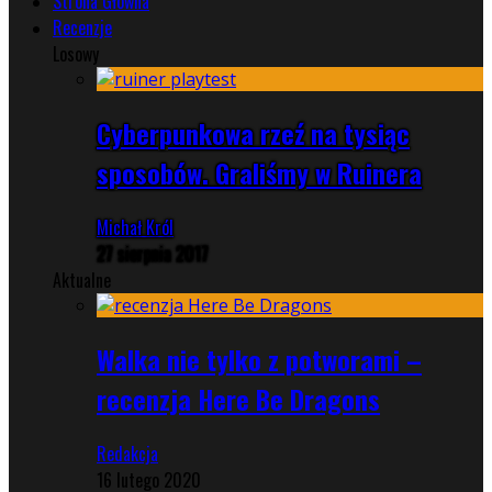
Strona Główna
Recenzje
Losowy
Cyberpunkowa rzeź na tysiąc
sposobów. Graliśmy w Ruinera
Michał Król
27 sierpnia 2017
Aktualne
Walka nie tylko z potworami –
recenzja Here Be Dragons
Redakcja
16 lutego 2020