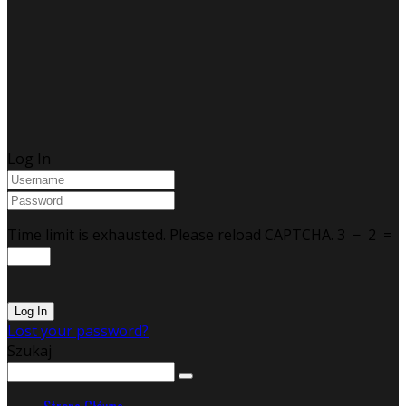
Log In
Time limit is exhausted. Please reload CAPTCHA.
3
−
2
=
Lost your password?
Szukaj