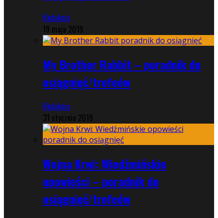
Redakcja
19 maja 2019
My Brother Rabbit – poradnik do
osiągnięć/trofeów
Redakcja
31 stycznia 2019
Wojna Krwi: Wiedźmińskie
opowieści – poradnik do
osiągnięć/trofeów