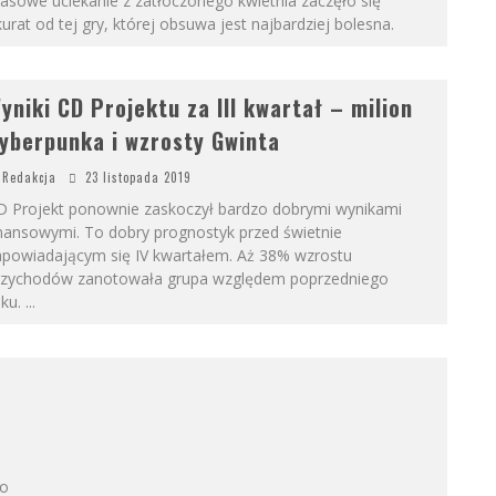
asowe uciekanie z zatłoczonego kwietnia zaczęło się
urat od tej gry, której obsuwa jest najbardziej bolesna.
yniki CD Projektu za III kwartał – milion
yberpunka i wzrosty Gwinta
Redakcja
23 listopada 2019
D Projekt ponownie zaskoczył bardzo dobrymi wynikami
inansowymi. To dobry prognostyk przed świetnie
apowiadającym się IV kwartałem. Aż 38% wzrostu
rzychodów zanotowała grupa względem poprzedniego
oku.
...
 o