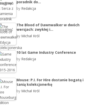
poradnik do…
by
Redakcja
The Blood of Dawnwalker w dwóch
wersjach: zwykłej i…
by
Michał Król
10 lat Game Industry Conference
by
Redakcja
Mouse: P.I. For Hire dostanie bogatą i
tanią kolekcjonerkę
by
Michał Król