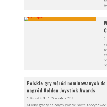
M
ak
W
C
C
f
z
p
r
Polskie gry wśród nominowanych do
nagród Golden Joystick Awards
Michał Król
22 września 2019
Miliony graczy na całym świecie może zdecydować