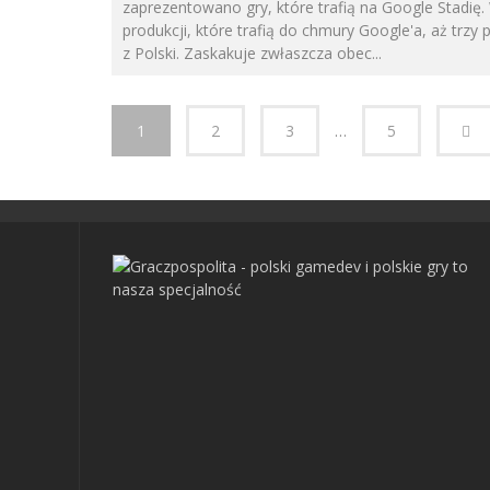
zaprezentowano gry, które trafią na Google Stadię
produkcji, które trafią do chmury Google'a, aż trzy
z Polski. Zaskakuje zwłaszcza obec
...
1
2
3
…
5