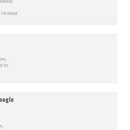
 pokazu
 14 minut
com,
st to
oogle
m,