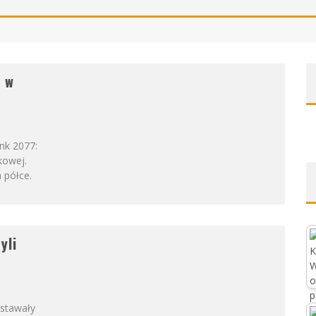
ą w
nk 2077:
kowej.
 półce.
yli
ostawały