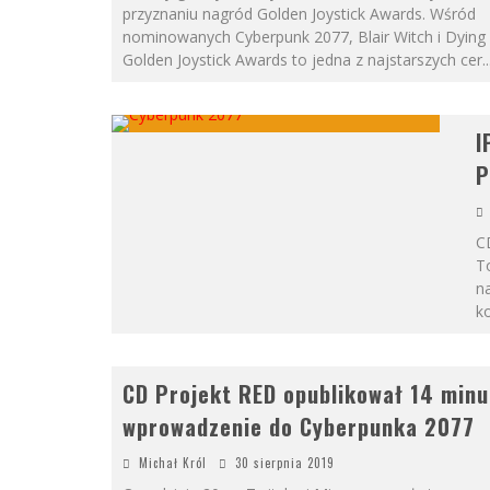
przyznaniu nagród Golden Joystick Awards. Wśród
nominowanych Cyberpunk 2077, Blair Witch i Dying L
Golden Joystick Awards to jedna z najstarszych cer
..
I
P
C
T
n
k
CD Projekt RED opublikował 14 min
wprowadzenie do Cyberpunka 2077
Michał Król
30 sierpnia 2019