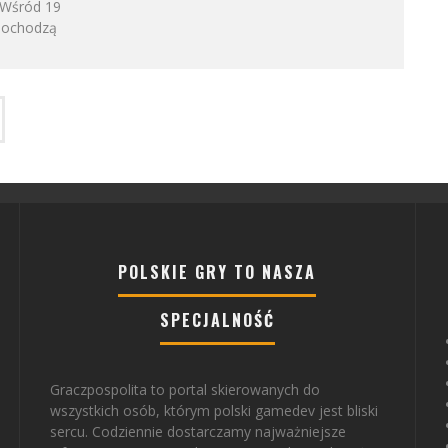
. Wśród 19
 pochodzą
POLSKIE GRY TO NASZA
SPECJALNOŚĆ
Graczpospolita to portal skierowanych do
wszystkich osób, którym polski gamedev jest bliski
sercu. Codziennie dostarczamy najważniejsze