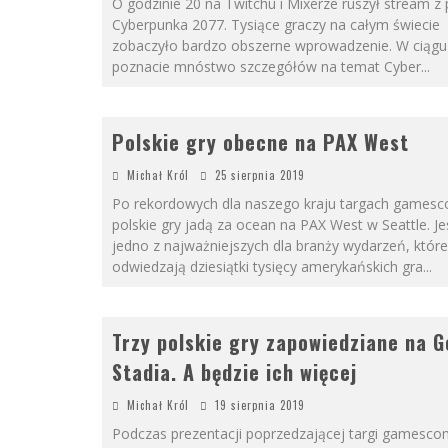
O godzinie 20 na Twitchu i Mixerze ruszył stream z
Cyberpunka 2077. Tysiące graczy na całym świecie
zobaczyło bardzo obszerne wprowadzenie. W ciągu
poznacie mnóstwo szczegółów na temat Cyber
...
Polskie gry obecne na PAX West
Michał Król
25 sierpnia 2019
Po rekordowych dla naszego kraju targach games
polskie gry jadą za ocean na PAX West w Seattle. Je
jedno z najważniejszych dla branży wydarzeń, które
odwiedzają dziesiątki tysięcy amerykańskich gra
...
Trzy polskie gry zapowiedziane na G
Stadia. A będzie ich więcej
Michał Król
19 sierpnia 2019
Podczas prezentacji poprzedzającej targi gamesco