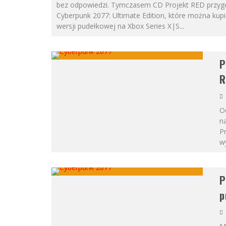
bez odpowiedzi. Tymczasem CD Projekt RED przy
Cyberpunk 2077: Ultimate Edition, które można kupi
wersji pudełkowej na Xbox Series X|S
...
P
R
Od
na
Pr
wy
P
p