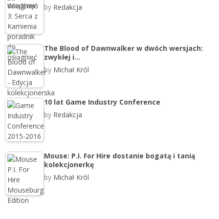
by
Redakcja
The Blood of Dawnwalker w dwóch wersjach:
zwykłej i…
by
Michał Król
10 lat Game Industry Conference
by
Redakcja
Mouse: P.I. For Hire dostanie bogatą i tanią
kolekcjonerkę
by
Michał Król