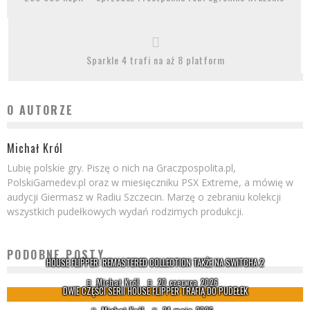
Sparkle 4 trafi na aż 8 platform
O AUTORZE
Michał Król
Lubię polskie gry. Piszę o nich na Graczpospolita.pl,
PolskiGamedev.pl oraz w miesięczniku PSX Extreme, a mówię w
audycji Giermasz w Radiu Szczecin. Marzę o zebraniu kolekcji
wszystkich pudełkowych wydań rodzimych produkcji.
PODOBNE POSTY
HOUSE FLIPPER: REMASTERED COLLECTION TAKŻE NA SWITCHA 2
Michał Król
20 czerwca 2026
DWIE CZĘŚCI SERII HOUSE FLIPPER TRAFIĄ DO PUDEŁEK