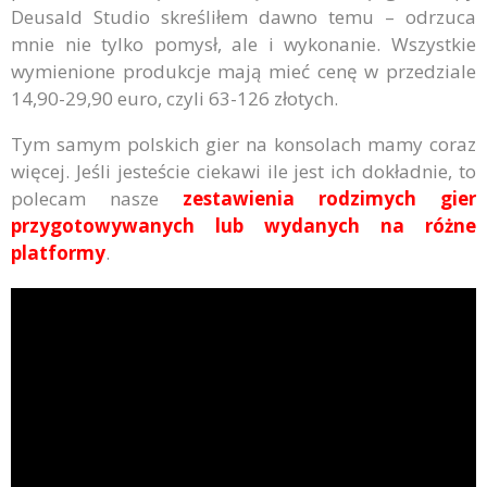
Deusald Studio skreśliłem dawno temu – odrzuca
mnie nie tylko pomysł, ale i wykonanie. Wszystkie
wymienione produkcje mają mieć cenę w przedziale
14,90-29,90 euro, czyli 63-126 złotych.
Tym samym polskich gier na konsolach mamy coraz
więcej. Jeśli jesteście ciekawi ile jest ich dokładnie, to
polecam nasze
zestawienia rodzimych gier
przygotowywanych lub wydanych na różne
platformy
.