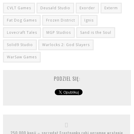
CVLT Games
Deusald Studio
Exorder
Exterm
Fat Dog Games
Frozen District
Ignis
Lovecraft Tales
MGP Studios
Sand is the Soul
Solid9 Studio
Warlocks 2: God Slayers
WarSaw Games
PODZIEL SIĘ:
250 000 kopii – sprzedaż Frostpunka robi ogromne wrażenie