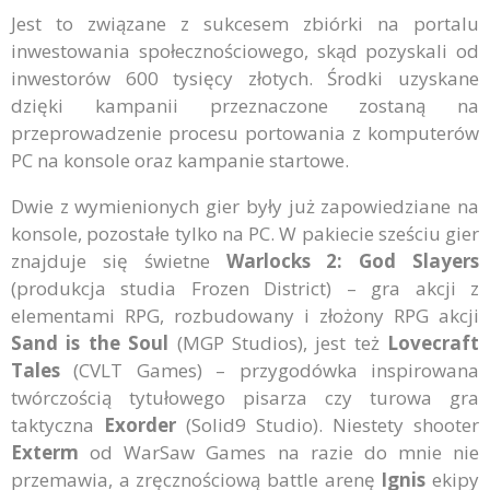
Jest to związane z sukcesem zbiórki na portalu
inwestowania społecznościowego, skąd pozyskali od
inwestorów 600 tysięcy złotych. Środki uzyskane
dzięki kampanii przeznaczone zostaną na
przeprowadzenie procesu portowania z komputerów
PC na konsole oraz kampanie startowe.
Dwie z wymienionych gier były już zapowiedziane na
konsole, pozostałe tylko na PC. W pakiecie sześciu gier
znajduje się świetne
Warlocks 2: God Slayers
(produkcja studia Frozen District) – gra akcji z
elementami RPG, rozbudowany i złożony RPG akcji
Sand is the Soul
(MGP Studios), jest też
Lovecraft
Tales
(CVLT Games) – przygodówka inspirowana
twórczością tytułowego pisarza czy turowa gra
taktyczna
Exorder
(Solid9 Studio). Niestety shooter
Exterm
od WarSaw Games na razie do mnie nie
przemawia, a zręcznościową battle arenę
Ignis
ekipy