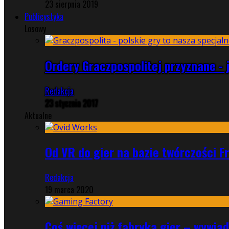
23 sierpnia 2019
Publicystyka
Losowy
Ordery Graczpospolitej przyznane - 
Redakcja
23 stycznia 2017
Aktualne
Od VR do gier na bazie twórczości F
Redakcja
19 marca 2020
Coś więcej niż fabryka gier – wywi