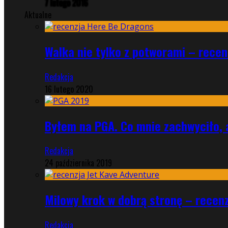
7 lutego 2016
Aktualne
Walka nie tylko z potworami – rece
Redakcja
16 lutego 2020
Byłem na PGA. Co mnie zachwyciło, 
Redakcja
24 października 2019
Milowy krok w dobrą stronę – recen
Redakcja