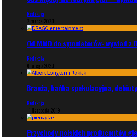
Redakcja
2 marca 2020
Od MMO do symulatorów- wywiad z 
Redakcja
6 lutego 2020
Branża, bańka spekulacyjna, debiut
Redakcja
11 listopada 2019
Przychody polskich producentów gie