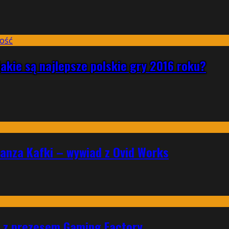
jakie są najlepsze polskie gry 2016 roku?
ranza Kafki – wywiad z Ovid Works
ad z prezesem Gaming Factory