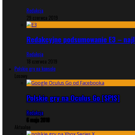
Redakcja
29 czerwca 2019
Redakcyjne podsumowanie E3 – najle
Redakcja
18 czerwca 2019
Polskie gry na konsole
Losowy
Polskie gry na Oculus Go [SPIS]
Redakcja
6 maja 2018
Aktualne