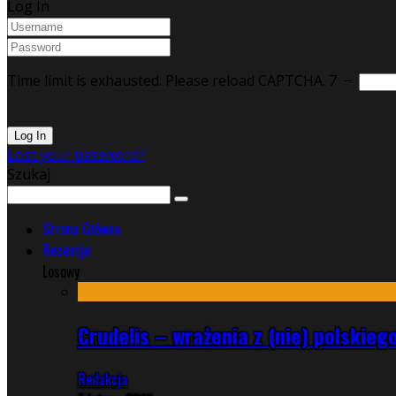
Log In
Time limit is exhausted. Please reload CAPTCHA.
7
−
Lost your password?
Szukaj
Strona Główna
Recenzje
Losowy
Crudelis – wrażenia z (nie) polskie
Redakcja