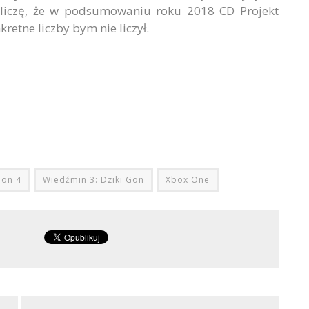
 liczę, że w podsumowaniu roku 2018 CD Projekt
retne liczby bym nie liczył.
ion 4
Wiedźmin 3: Dziki Gon
Xbox One