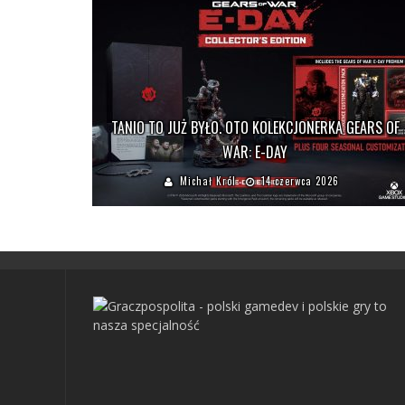
TANIO TO JUŻ BYŁO. OTO KOLEKCJONERKA GEARS OF
WAR: E-DAY
Michał Król
14 czerwca 2026