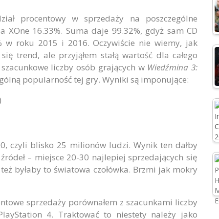
dział procentowy w sprzedaży na poszczególne
% a XOne 16.33%. Suma daje 99.32%, gdyż sam CD
% w roku 2015 i 2016. Oczywiście nie wiemy, jak
 się trend, ale przyjąłem stałą wartość dla całego
c szacunkowe liczby osób grających w
Wiedźmina 3:
gólną popularność tej gry. Wyniki są imponujące:
)
, czyli blisko 25 milionów ludzi. Wynik ten dałby
ródeł – miejsce 20-30 najlepiej sprzedających się
ię też byłaby to światowa czołówka. Brzmi jak mokry
entowe sprzedaży porównałem z szacunkami liczby
ayStation 4. Traktować to niestety należy jako