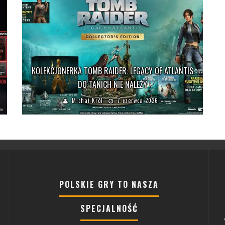
KOLEKCJONERKA TOMB RAIDER: LEGACY OF ATLANTIS
DO TANICH NIE NALEŻY
Michał Król
7 czerwca 2026
POLSKIE GRY TO NASZA
SPECJALNOŚĆ