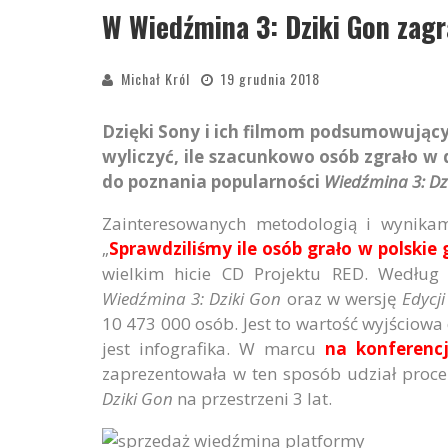
W Wiedźmina 3: Dziki Gon zagr
Michał Król
19 grudnia 2018
Dzięki Sony i ich filmom podsumowujący
wyliczyć, ile szacunkowo osób zgrało w
do poznania popularności
Wiedźmina 3: Dz
Zainteresowanych metodologią i wynika
„
Sprawdziliśmy ile osób grało w polskie 
wielkim hicie CD Projektu RED. Według
Wiedźmina 3: Dziki Gon
oraz w wersję
Edycj
10 473 000 osób. Jest to wartość wyjściow
jest infografika. W marcu
na konferenc
zaprezentowała w ten sposób udział proc
Dziki Gon
na przestrzeni 3 lat.