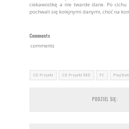
ciekawostkę a nie twarde dane. Po cichu
pochwali się kolejnymi danymi, choć na konk
Comments
comments
CD Projekt
CD Projekt RED
PC
PlayStat
PODZIEL SIĘ: