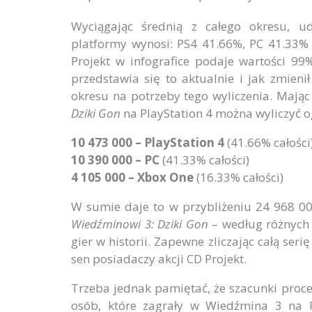
Wyciągając średnią z całego okresu, u
platformy wynosi: PS4 41.66%, PC 41.33
Projekt w infografice podaje wartości 99
przedstawia się to aktualnie i jak zmienił
okresu na potrzeby tego wyliczenia. Mają
Dziki Gon
na PlayStation 4 można wyliczyć o
10 473 000 – PlayStation 4
(41.66% całości
10 390 000 – PC
(41.33% całości)
4 105 000 – Xbox One
(16.33% całości)
W sumie daje to w przybliżeniu 24 968 000
Wiedźminowi 3: Dziki Gon
– według różnych ź
gier w historii. Zapewne zliczając całą ser
sen posiadaczy akcji CD Projekt.
Trzeba jednak pamiętać, że szacunki proc
osób, które zagrały w Wiedźmina 3 na Pl