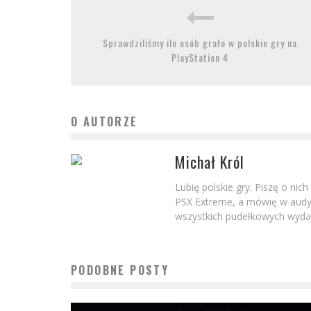
Sprawdziliśmy ile osób grało w polskie gry na
PlayStation 4
O AUTORZE
Michał Król
Lubię polskie gry. Piszę o nic
PSX Extreme, a mówię w audyc
wszystkich pudełkowych wydań
PODOBNE POSTY