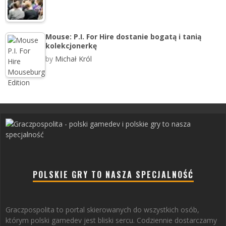
Mouse: P.I. For Hire dostanie bogatą i tanią
kolekcjonerkę
by
Michał Król
POLSKIE GRY TO NASZA SPECJALNOŚĆ
Graczpospolita to portal skierowanych do wszystkich osób,
którym polski gamedev jest bliski sercu. Codziennie dostarczamy