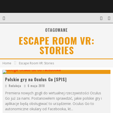
OTAGOWANE
ESCAPE ROOM VR:
STORIES
Home
Escape Room VR: Stories
Polskie gry na Oculus Go [SPIS]
Redakcja
6 maja 2018
Premiera nowych gogli do wirtualnej rzeczywistości Oculus
Go już za nami. Postanowiłem sprawdzić, jakie polskie gry i
aplikacje będą obsługiwać to urządzenie. Oculus Go to
autonomiczne okulary od Facebooka, kt
...