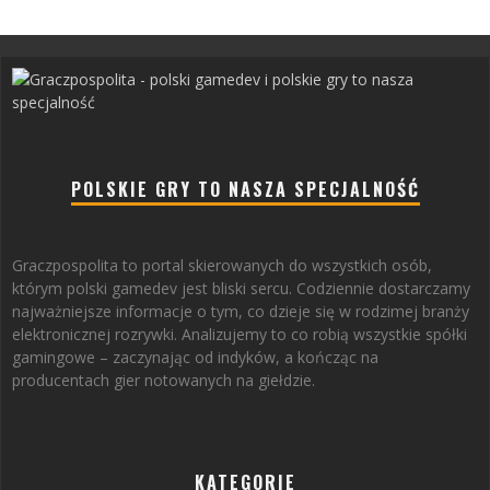
POLSKIE GRY TO NASZA SPECJALNOŚĆ
Graczpospolita to portal skierowanych do wszystkich osób,
którym polski gamedev jest bliski sercu. Codziennie dostarczamy
najważniejsze informacje o tym, co dzieje się w rodzimej branży
elektronicznej rozrywki. Analizujemy to co robią wszystkie spółki
gamingowe – zaczynając od indyków, a kończąc na
producentach gier notowanych na giełdzie.
KATEGORIE