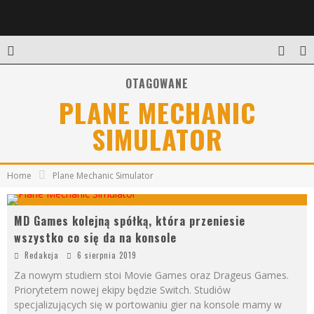
OTAGOWANE
PLANE MECHANIC
SIMULATOR
Home
Plane Mechanic Simulator
MD Games kolejną spółką, która przeniesie
wszystko co się da na konsole
Redakcja
6 sierpnia 2019
Za nowym studiem stoi Movie Games oraz Drageus Games.
Priorytetem nowej ekipy będzie Switch. Studiów
specjalizujących się w portowaniu gier na konsole mamy w