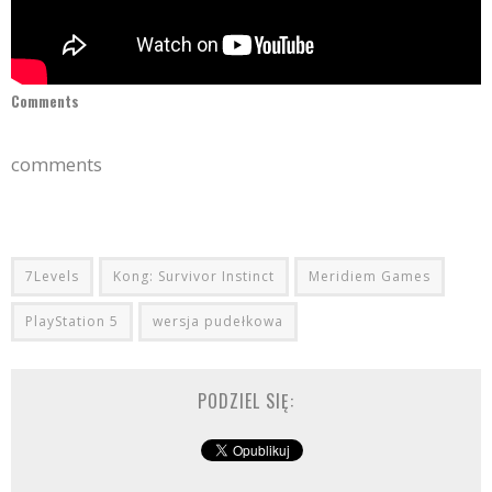
Comments
comments
7Levels
Kong: Survivor Instinct
Meridiem Games
PlayStation 5
wersja pudełkowa
PODZIEL SIĘ: