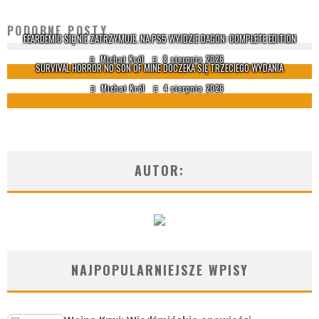
PODOBNE POSTY
FEARDEMIC SIĘ NIE ZATRZYMUJE. NA PS5 WYJDZIE DAGON: COMPLETE EDITION
Michał Król
8 sierpnia 2026
SURVIVAL HORROR NO SON OF MINE DOCZEKA SIĘ TRZECIEGO WYDANIA
Michał Król
4 sierpnia 2026
AUTOR:
NAJPOPULARNIEJSZE WPISY