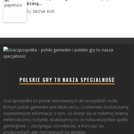
którą…
by
Michał Król
POLSKIE GRY TO NASZA SPECJALNOŚĆ
Graczpospolita to portal skierowanych do wszystkich osób,
którym polski gamedev jest bliski sercu. Codziennie dostarczamy
najważniejsze informacje o tym, co dzieje się w rodzimej branży
elektronicznej rozrywki. Analizujemy to co robią wszystkie spółki
gamingowe – zaczynając od indyków, a kończąc na
producentach gier notowanych na giełdzie.