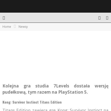
Home
Newsy
PUDEŁKOWE WYDANIE TITANS EDITION GRY
KONG: SURVIVOR INSTINCT
Kolejna gra studia 7Levels dostała wersję
pudełkową, tym razem na PlayStation 5.
Kong: Survivor Instinct Titans Edition
Titans Edition zawiera grę Kong: Survivor Instinct na