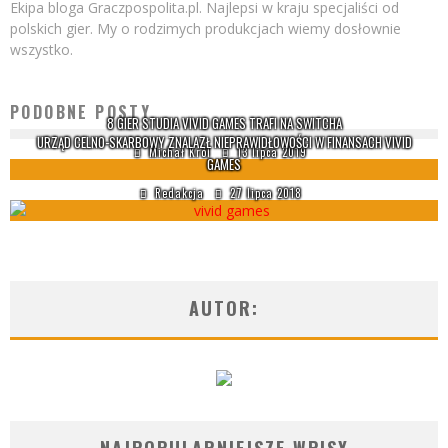
Ekipa bloga Graczpospolita.pl. Najlepsi w kraju specjaliści od
polskich gier. My o rodzimych produkcjach wiemy dosłownie
wszystko.
PODOBNE POSTY
8 GIER STUDIA VIVID GAMES TRAFI NA SWITCHA
URZĄD CELNO-SKARBOWY ZNALAZŁ NIEPRAWIDŁOWOŚCI W FINANSACH VIVID
Michał Król
13 lipca 2019
GAMES
Redakcja
27 lipca 2018
AUTOR: