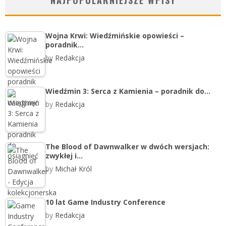
NAJPOPULARNIEJSZE WPISY
Wojna Krwi: Wiedźmińskie opowieści –
poradnik…
by
Redakcja
Wiedźmin 3: Serca z Kamienia – poradnik do…
by
Redakcja
The Blood of Dawnwalker w dwóch wersjach:
zwykłej i…
by
Michał Król
10 lat Game Industry Conference
by
Redakcja