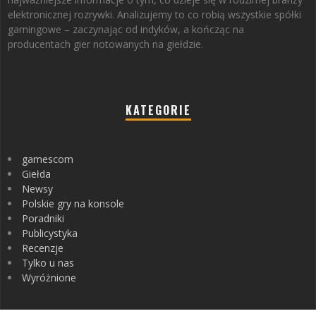
elektronicznej rozrywki. Analizujemy to co robią wszystkie spółki
gamingowe – zaczynając od indyków, a kończąc na
producentach gier notowanych na giełdzie.
KATEGORIE
gamescom
Giełda
Newsy
Polskie gry na konsole
Poradniki
Publicystyka
Recenzje
Tylko u nas
Wyróżnione