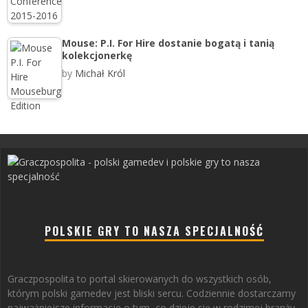
Mouse: P.I. For Hire dostanie bogatą i tanią
kolekcjonerkę
by
Michał Król
POLSKIE GRY TO NASZA SPECJALNOŚĆ
Graczpospolita to portal skierowanych do wszystkich osób,
którym polski gamedev jest bliski sercu. Codziennie dostarczamy
najważniejsze informacje o tym, co dzieje się w rodzimej branży