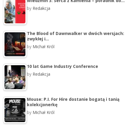
Wiedźmin 3: Serca z Kamienia – poradnik do…
by
Redakcja
The Blood of Dawnwalker w dwóch wersjach:
zwykłej i…
by
Michał Król
10 lat Game Industry Conference
by
Redakcja
Mouse: P.I. For Hire dostanie bogatą i tanią
kolekcjonerkę
by
Michał Król