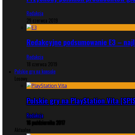
Redakcja
29 czerwca 2019
Redakcyjne podsumowanie E3 – najle
Redakcja
18 czerwca 2019
Polskie gry na konsole
Losowy
Polskie gry na PlayStation Vita [SPI
Redakcja
16 października 2017
Aktualne