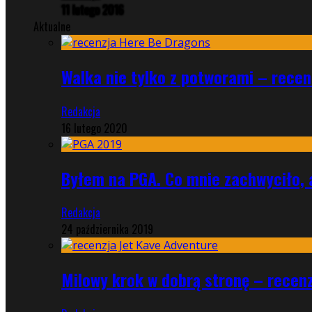
11 lutego 2016
Aktualne
Walka nie tylko z potworami – rece
Redakcja
16 lutego 2020
Byłem na PGA. Co mnie zachwyciło, 
Redakcja
24 października 2019
Milowy krok w dobrą stronę – recen