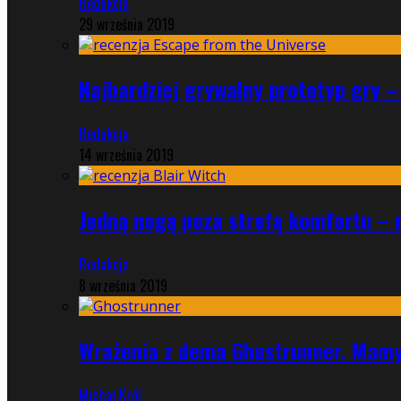
Redakcja
29 września 2019
Najbardziej grywalny prototyp gry –
Redakcja
14 września 2019
Jedną nogą poza strefą komfortu – r
Redakcja
8 września 2019
Wrażenia z dema Ghostrunner. Mamy
Michał Król