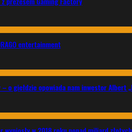
ad z prezesem Gaming Factory
DRAGO entertainment
y – o giełdzie opowiada nam inwestor Albert 
r wyniosły w 2018 roku ponad miliard złotych