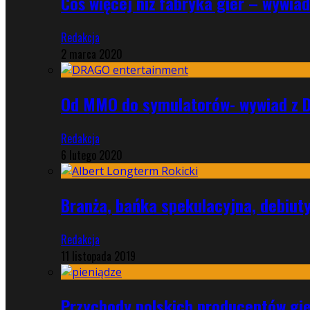
Coś więcej niż fabryka gier – wywi
Redakcja
2 marca 2020
Od MMO do symulatorów- wywiad z 
Redakcja
6 lutego 2020
Branża, bańka spekulacyjna, debiut
Redakcja
11 listopada 2019
Przychody polskich producentów gie