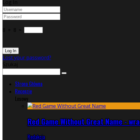
Log In
8
+
8
=
Lost your password?
Szukaj
Strona Główna
Recenzje
Losowy
Red Game Without Great Name - wraż
Redakcja