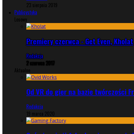
23 sierpnia 2019
Publicystyka
Losowy
Premiery czerwca - Get Even, Kholat
Redakcja
2 czerwca 2017
Aktualne
Od VR do gier na bazie twórczości F
Redakcja
19 marca 2020