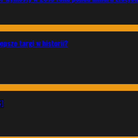
psze targi w historii?
S]