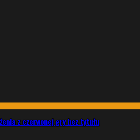
enia z czerwonej gry bez tytułu