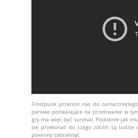
Frostpunk przenosi nas do zamarzniętego
parowe pozwalające na przetrwanie w t
gry ma więc być survival. Podobnie jak mi
się przekonać do czego zdolni są ludzie
powinno zabraknąć.