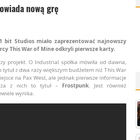
powiada nową grę
11 bit Studios miało zaprezentować najnowszy
cy This War of Mine odkryli pierwsze karty.
zy projekt. O Industrial spółka mówiła od dawna,
to tytuł z dwa razy większym budżetem niż This War
iejsce na Pax West, ale jednak pierwsze informacje
jsza z nich to tytuł –
Frostpunk
. Jest również
ewiele wynika.