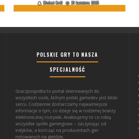
Michał Król
21 kwietnia 2025
POLSKIE GRY TO NASZA
SPECJALNOŚĆ
Graczpospolita to portal skierowanych do
wszystkich osób, którym polski gamedev jest bliski
sercu. Codziennie dostarczamy najważniejsze
informacje o tym, co dzieje się w rodzimej branży
elektronicznej rozrywki. Analizujemy to co robią
wszystkie spółki gamingowe – zaczynając od
indyków, a kończąc na producentach gier
notowanych na giełdzie.