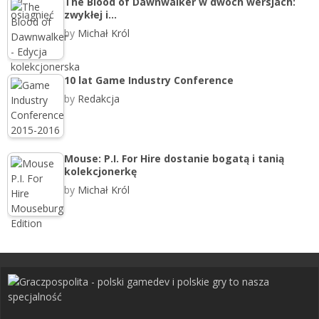
The Blood of Dawnwalker w dwóch wersjach:
zwykłej i…
by
Michał Król
10 lat Game Industry Conference
by
Redakcja
Mouse: P.I. For Hire dostanie bogatą i tanią
kolekcjonerkę
by
Michał Król