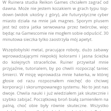
W Ruinera studia Reikon Games chciałem zagrać od
dawna. Może nie jestem kozakiem w grach typu top-
down (widok ukośny z góry), ale futurystyczne cyber
miasto działa na mnie jak magnes. Sporym plusem
jest też ostra jatka serwowana przez twórców, więc
będąc na Gamescomie nie mogłem sobie odpuścić. 30
minutowa sieczka tylko zaostrzyła mój apetyt.
Wszędobylski metal, pracujące roboty, dużo zabawy
wprowadzającymi niepokój kolorami i jasna ścieżka
do kolejnych straceńców. Ruiner przywitał mnie
przyjaźnie, tutorialem, by po chwili rozpocząć taniec
śmierci. W misję wprowadza mnie hakerka, w której
głosie od razu rozpoznałem niechęć do chciwej
korporacji i skorumpowanego systemu. No to jest nas
dwoje. Chwila nauki i już wiedziałem jak skutecznie i
szybko zabijać. Początkową broń białą zamieniłem na
palną, choć obie były równie skuteczne. Wszystko