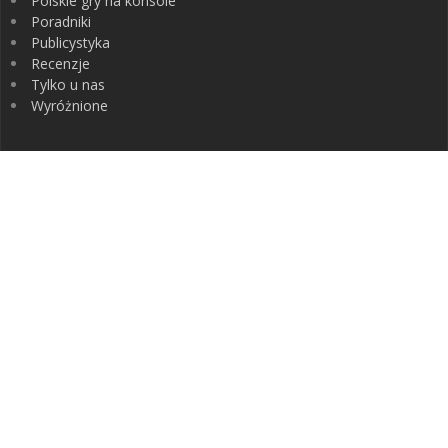
Polskie gry na konsole
Poradniki
Publicystyka
Recenzje
Tylko u nas
Wyróżnione