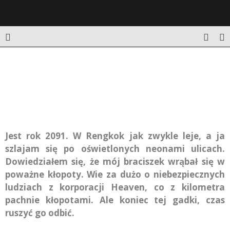
CYBERPUNKOWA RZEŹ NA TYSIĄC SPOSOBÓW.
GRALIŚMY W RUINERA
Jest rok 2091. W Rengkok jak zwykle leje, a ja
szlajam się po oświetlonych neonami ulicach.
Dowiedziałem się, że mój braciszek wrąbał się w
poważne kłopoty. Wie za dużo o niebezpiecznych
ludziach z korporacji Heaven, co z kilometra
pachnie kłopotami. Ale koniec tej gadki, czas
ruszyć go odbić.