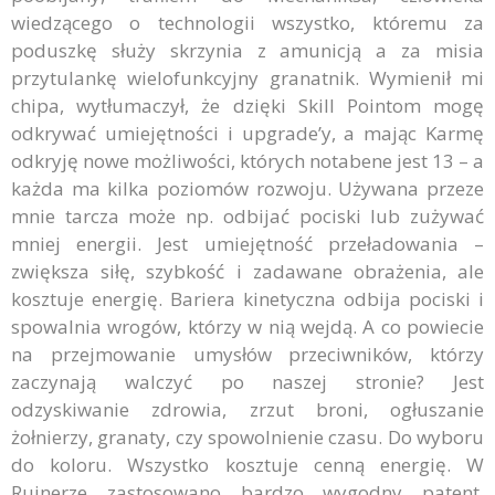
wiedzącego o technologii wszystko, któremu za
poduszkę służy skrzynia z amunicją a za misia
przytulankę wielofunkcyjny granatnik. Wymienił mi
chipa, wytłumaczył, że dzięki Skill Pointom mogę
odkrywać umiejętności i upgrade’y, a mając Karmę
odkryję nowe możliwości, których notabene jest 13 – a
każda ma kilka poziomów rozwoju. Używana przeze
mnie tarcza może np. odbijać pociski lub zużywać
mniej energii. Jest umiejętność przeładowania –
zwiększa siłę, szybkość i zadawane obrażenia, ale
kosztuje energię. Bariera kinetyczna odbija pociski i
spowalnia wrogów, którzy w nią wejdą. A co powiecie
na przejmowanie umysłów przeciwników, którzy
zaczynają walczyć po naszej stronie? Jest
odzyskiwanie zdrowia, zrzut broni, ogłuszanie
żołnierzy, granaty, czy spowolnienie czasu. Do wyboru
do koloru. Wszystko kosztuje cenną energię. W
Ruinerze zastosowano bardzo wygodny patent,