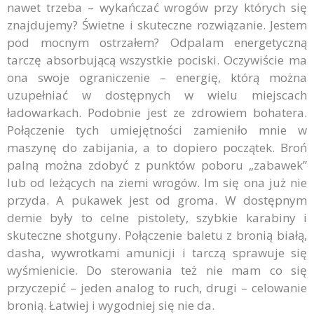
nawet trzeba – wykańczać wrogów przy których się
znajdujemy? Świetne i skuteczne rozwiązanie. Jestem
pod mocnym ostrzałem? Odpalam energetyczną
tarczę absorbującą wszystkie pociski. Oczywiście ma
ona swoje ograniczenie – energię, którą można
uzupełniać w dostępnych w wielu miejscach
ładowarkach. Podobnie jest ze zdrowiem bohatera.
Połączenie tych umiejętności zamieniło mnie w
maszynę do zabijania, a to dopiero początek. Broń
palną można zdobyć z punktów poboru „zabawek”
lub od leżących na ziemi wrogów. Im się ona już nie
przyda. A pukawek jest od groma. W dostępnym
demie były to celne pistolety, szybkie karabiny i
skuteczne shotguny. Połączenie baletu z bronią białą,
dasha, wywrotkami amunicji i tarczą sprawuje się
wyśmienicie. Do sterowania też nie mam co się
przyczepić – jeden analog to ruch, drugi – celowanie
bronią. Łatwiej i wygodniej się nie da.