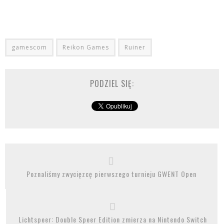
gamescom
Reikon Games
Ruiner
PODZIEL SIĘ:
Poznaliśmy zwycięzcę pierwszego turnieju GWENT Open
Lichtspeer: Double Speer Edition zmierza na Nintendo Switch