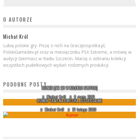
O AUTORZE
Michał Król
Lubię polskie gry. Piszę o nich na Graczpospolita.pl,
PolskiGamedev.pl oraz w miesięczniku PSX Extreme, a mówię w
audycji Giermasz w Radiu Szczecin. Marzę o zebraniu kolekcji
wszystkich pudełkowych wydań rodzimych produkcji.
PODOBNE POSTY
RUINER [NR 23 W KOLEKCJI SWITCH]
Michał Król
6 maja 2021
RUINER TRAFI NA SWITCHA. JUŻ OFICJALNIE
Michał Król
21 lutego 2020