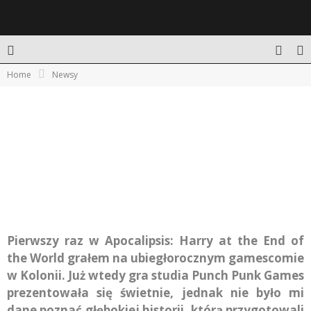
Home
Newsy
NA KONIEC ŚWIATA W IMIĘ MIŁOŚCI – RECENZJA
APOCALIPSIS
Pierwszy raz w Apocalipsis: Harry at the End of
the World grałem na ubiegłorocznym gamescomie
w Kolonii. Już wtedy gra studia Punch Punk Games
prezentowała się świetnie, jednak nie było mi
dane poznać głębokiej historii, którą przygotowali