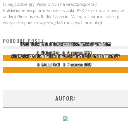
Lubię polskie gry. Piszę o nich na Graczpospolita.pl,
PolskiGamedev.pl oraz w miesięczniku PSX Extreme, a mówię w
audycji Giermasz w Radiu Szczecin. Marzę o zebraniu kolekcji
wszystkich pudełkowych wydań rodzimych produkcji.
PODOBNE POSTY
TANIO TO JUŻ BYŁO. OTO KOLEKCJONERKA GEARS OF WAR: E-DAY
Michał Król
14 czerwca 2026
KOLEKCJONERKA TOMB RAIDER: LEGACY OF ATLANTIS DO TANICH NIE NALEŻY
Michał Król
7 czerwca 2026
AUTOR: