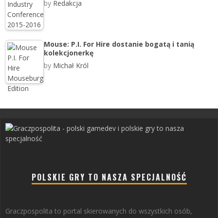
by
Redakcja
Mouse: P.I. For Hire dostanie bogatą i tanią
kolekcjonerkę
by
Michał Król
POLSKIE GRY TO NASZA SPECJALNOŚĆ
Graczpospolita to portal skierowanych do wszystkich osób,