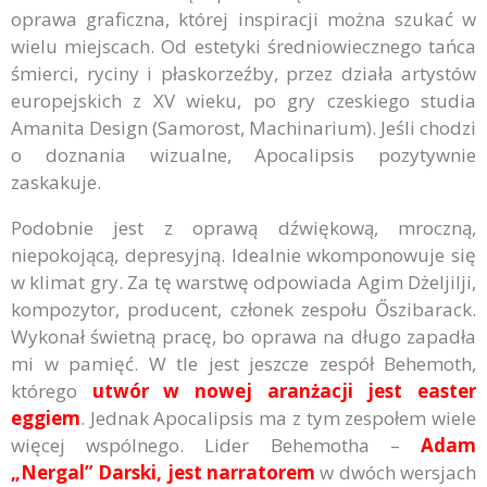
oprawa graficzna, której inspiracji można szukać w
wielu miejscach. Od estetyki średniowiecznego tańca
śmierci, ryciny i płaskorzeźby, przez działa artystów
europejskich z XV wieku, po gry czeskiego studia
Amanita Design (Samorost, Machinarium). Jeśli chodzi
o doznania wizualne, Apocalipsis pozytywnie
zaskakuje.
Podobnie jest z oprawą dźwiękową, mroczną,
niepokojącą, depresyjną. Idealnie wkomponowuje się
w klimat gry. Za tę warstwę odpowiada Agim Dżeljilji,
kompozytor, producent, członek zespołu Őszibarack.
Wykonał świetną pracę, bo oprawa na długo zapadła
mi w pamięć. W tle jest jeszcze zespół Behemoth,
którego
utwór w nowej aranżacji jest easter
eggiem
. Jednak Apocalipsis ma z tym zespołem wiele
więcej wspólnego. Lider Behemotha –
Adam
„Nergal” Darski, jest narratorem
w dwóch wersjach